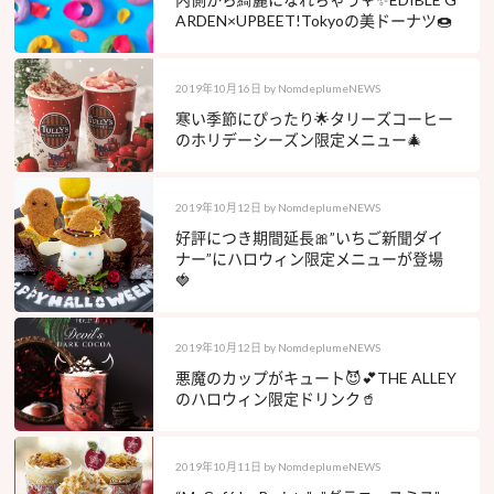
ARDEN×UPBEET!Tokyoの美ドーナツ🍩
2019年10月16日
by
NomdeplumeNEWS
寒い季節にぴったり🌟タリーズコーヒー
のホリデーシーズン限定メニュー🎄
2019年10月12日
by
NomdeplumeNEWS
好評につき期間延長🎀”いちご新聞ダイ
ナー”にハロウィン限定メニューが登場
🍓
2019年10月12日
by
NomdeplumeNEWS
悪魔のカップがキュート😈💕THE ALLEY
のハロウィン限定ドリンク🥤
2019年10月11日
by
NomdeplumeNEWS