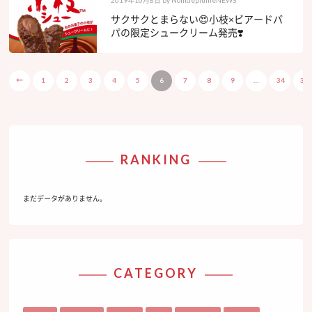
2019年10月8日
by
NomdeplumeNEWS
サクサクとまらない😍小枝×ビアードパ
パの限定シュークリーム発売❣️
←
1
2
3
4
5
6
7
8
9
…
34
35
RANKING
まだデータがありません。
CATEGORY