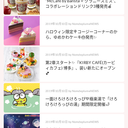
“McCafé by Barista”×”グラニースミス”、
コラボレーションドリンク3種発売🍎
2019年10月10日
by
NomdeplumeNEWS
ハロウィン限定🍭コージーコーナーのか
ら、ゆめかわケーキ🎂発売✨
2019年10月10日
by
NomdeplumeNEWS
第2章スタート✨『KIRBY CAFÉ(カービ
ィカフェ) 博多』、装い新たにオープン
💕
2019年10月10日
by
NomdeplumeNEWS
一面けろけろけろっぴ💚極楽湯で「けろ
けろけろっぴの湯」期間限定開催🛁
2019年10月10日
by
NomdeplumeNEWS