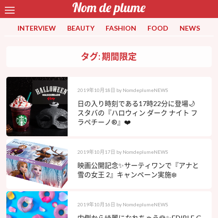
INTERVIEW
BEAUTY
FASHION
FOOD
NEWS
タグ: 期間限定
2019年10月18日
by
NomdeplumeNEWS
日の入り時刻である17時22分に登場🌙
スタバの『ハロウィン ダーク ナイト フ
ラペチーノ®』❤️
2019年10月17日
by
NomdeplumeNEWS
映画公開記念✨サーティワンで『アナと
雪の女王 2』キャンペーン実施❄️
2019年10月16日
by
NomdeplumeNEWS
内側から綺麗になれちゃう🌹✨EDIBLE G