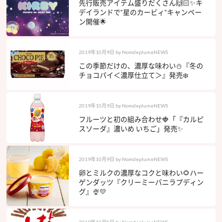
先行販売アイテム盛りだくさん🙌🏻✨キ
デイランドで”星のカービィ”キャンペー
ン開催🌟
2019年10月9日
by
NomdeplumeNEWS
この季節だけの、濃厚な味わい⛄️『冬の
チョコパイ＜濃厚仕立て＞』発売❄️
2019年10月9日
by
NomdeplumeNEWS
フルーツと初の組み合わせ🍓「『カルピ
スソーダ』濃いめ いちご」発売✨
2019年10月9日
by
NomdeplumeNEWS
卵とミルクの濃厚なコクと味わい🌻ハー
ゲンダッツ『クリーミーバニラプディン
グ』🍨💛