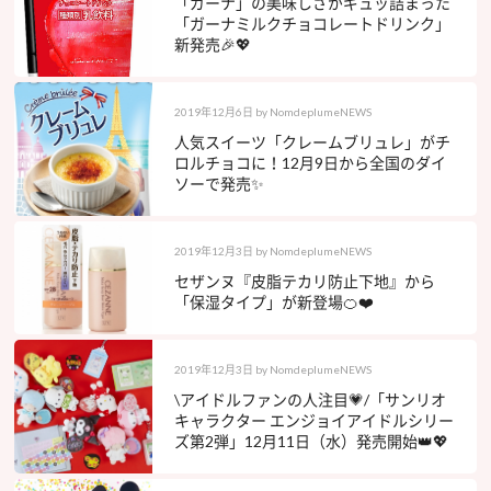
「ガーナ」の美味しさがギュッ詰まった
「ガーナミルクチョコレートドリンク」
新発売🎉💖
2019年12月6日
by
NomdeplumeNEWS
人気スイーツ「クレームブリュレ」がチ
ロルチョコに！12月9日から全国のダイ
ソーで発売✨
2019年12月3日
by
NomdeplumeNEWS
セザンヌ『皮脂テカリ防止下地』から
「保湿タイプ」が新登場🍊❤️
2019年12月3日
by
NomdeplumeNEWS
\アイドルファンの人注目💗/「サンリオ
キャラクター エンジョイアイドルシリー
ズ第2弾」12月11日（水）発売開始👑💖