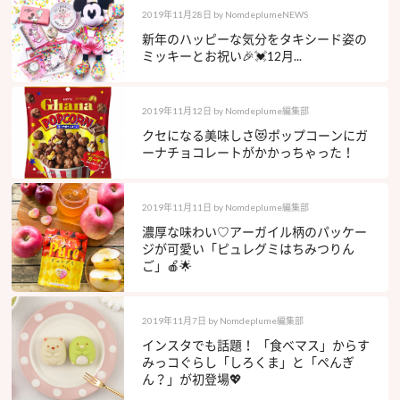
2019年11月28日
by
NomdeplumeNEWS
新年のハッピーな気分をタキシード姿の
ミッキーとお祝い🎉💓12月...
2019年11月12日
by
Nomdeplume編集部
クセになる美味しさ😻ポップコーンにガ
ーナチョコレートがかかっちゃった！
2019年11月11日
by
Nomdeplume編集部
濃厚な味わい♡アーガイル柄のパッケー
ジが可愛い「ピュレグミはちみつりん
ご」🍎🌟
2019年11月7日
by
Nomdeplume編集部
インスタでも話題！ 「食べマス」からす
みっコぐらし「しろくま」と「ぺんぎ
ん？」が初登場💖