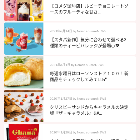
【コメダ珈琲店】ルビーチョコレートソ
ースのフルーティな甘さ...
2021年6月14日
by
NomdeplumeNEWS
【スタバ新作】気分に合わせて選べる3
種類のティービバレッジが登場🍊💖
2021年6月1日
by
NomdeplumeNEWS
毎週水曜日はローソンストア１００！新
商品をチェックしてみて💁‍♀️💕
2020年1月27日
by
NomdeplumeNEWS
クリスピーサンドからキャラメルの決定
版『ザ・キャラメル』&#...
2020年1月20日
by
NomdeplumeNEWS