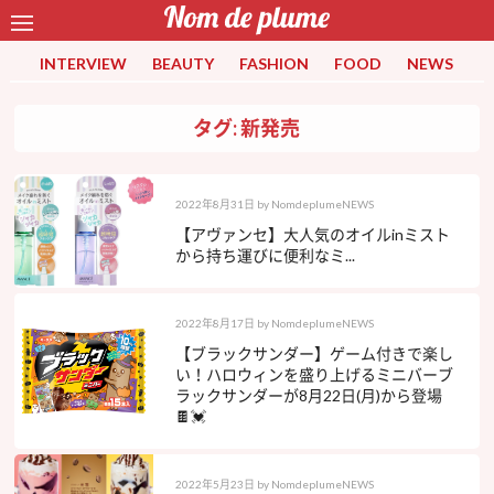
INTERVIEW
BEAUTY
FASHION
FOOD
NEWS
タグ: 新発売
2022年8月31日
by
NomdeplumeNEWS
【アヴァンセ】大人気のオイルinミスト
から持ち運びに便利なミ...
2022年8月17日
by
NomdeplumeNEWS
【ブラックサンダー】ゲーム付きで楽し
い！ハロウィンを盛り上げるミニバーブ
ラックサンダーが8月22日(月)から登場
🍫💓
2022年5月23日
by
NomdeplumeNEWS