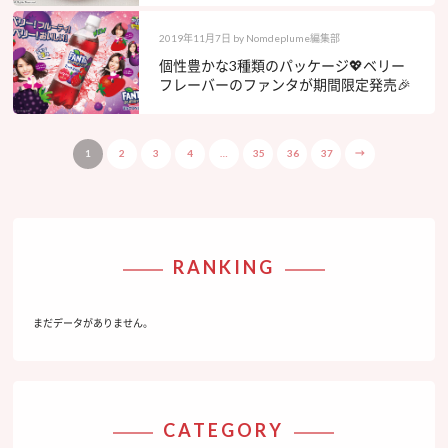
2019年11月7日
by
Nomdeplume編集部
個性豊かな3種類のパッケージ💖ベリー
フレーバーのファンタが期間限定発売🎉
1
2
3
4
…
35
36
37
→
RANKING
まだデータがありません。
CATEGORY