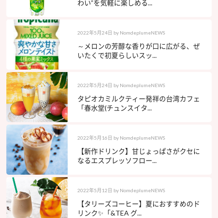
わい”を気軽に楽しめる...
2022年5月24日
by
NomdeplumeNEWS
～メロンの芳醇な香りが口に広がる、ぜ
いたくで初夏らしいスッ...
2022年5月24日
by
NomdeplumeNEWS
タピオカミルクティー発祥の台湾カフェ
「春水堂(チュンスイタ...
2022年5月16日
by
NomdeplumeNEWS
【新作ドリンク】甘じょっぱさがクセに
なるエスプレッソフロー...
2022年5月12日
by
NomdeplumeNEWS
【タリーズコーヒー】夏におすすめのド
リンク✨「&TEA グ...