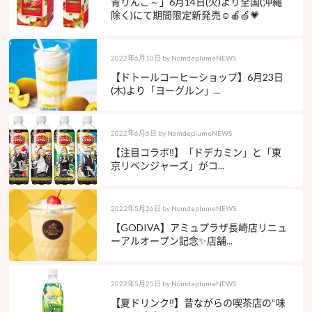
青りんご～」6月14日(火)より全国(沖縄
除く)にて期間限定新発売☺️🍎🍏💗
2022年6月10日
by
NomdeplumeNEWS
【ドトールコーヒーショップ】6月23日
(木)より「ヨーグルン」...
2022年6月6日
by
NomdeplumeNEWS
【注目コラボ‼︎】「ドデカミン」と「東
京リベンジャーズ」がコ...
2022年5月26日
by
NomdeplumeNEWS
【GODIVA】アミュプラザ長崎店リニュ
ーアルオープン記念✨店舗...
2022年5月25日
by
NomdeplumeNEWS
【夏ドリンク‼︎】昔ながらの喫茶店の“味