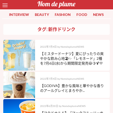
INTERVIEW
BEAUTY
FASHION
FOOD
NEWS
タグ: 新作ドリンク
2022年7月4日
by
NomdeplumeNEWS
【ミスタードーナツ】夏にぴったりの爽
やかな飲み心地🏖✨「レモネード」2種
を7月6日(水)から期間限定発売😆🍋🍹💛
2022年7月4日
by
NomdeplumeNEWS
【GODIVA】豊かな風味と華やかな香り
のアールグレイとまろやか...
2022年6月30日
by
NomdeplumeNEWS
【マクドナルド】『マックフルーリー®