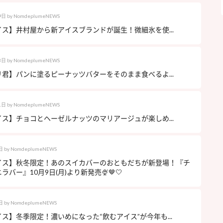
9日
by
NomdeplumeNEWS
ス】井村屋から新アイスブランドが誕生！微細氷を使...
3日
by
NomdeplumeNEWS
君】パンに塗るピーナッツバターをそのまま食べるよ...
1日
by
NomdeplumeNEWS
ス】チョコとヘーゼルナッツのマリアージュが楽しめ...
日
by
NomdeplumeNEWS
イス】秋冬限定！あのスイカバーのおともだちが新登場！『チ
ラバー』10月9日(月)より新発売🍨🤎🤍
日
by
NomdeplumeNEWS
ス】冬季限定！濃いめになった“飲むアイス”が今年も...