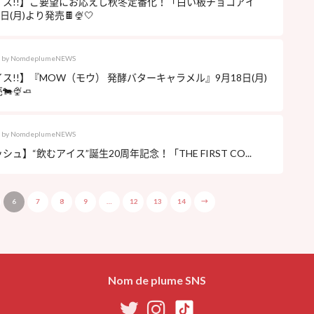
イス!!】ご要望にお応えし秋冬定番化！「白い板チョコアイ
日(月)より発売🍫🍨🤍
by
NomdeplumeNEWS
ス!!】『MOW（モウ） 発酵バターキャラメル』9月18日(月)
🍨🧈
by
NomdeplumeNEWS
ュ】“飲むアイス”誕生20周年記念！「THE FIRST CO...
6
7
8
9
…
12
13
14
→
Nom de plume SNS