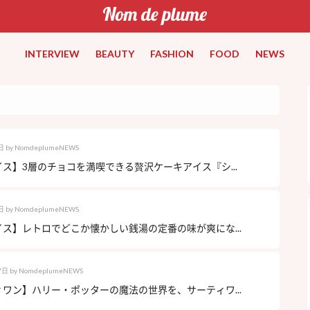
INTERVIEW
BEAUTY
FASHION
FOOD
NEWS
日
by
NomdeplumeNEWS
ス】3層のチョコを満喫できる贅沢ケーキアイス『シ...
日
by
NomdeplumeNEWS
ス】レトロでどこか懐かしい銭湯の定番の味が爽にな...
7日
by
NomdeplumeNEWS
ワン】ハリー・ポッターの魔法の世界を、サーティワ...