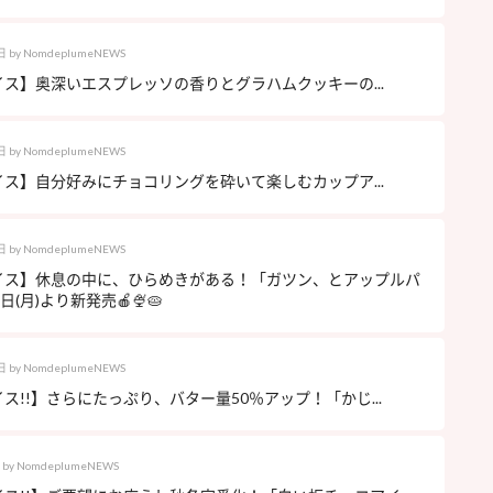
日
by
NomdeplumeNEWS
ス】奥深いエスプレッソの香りとグラハムクッキーの...
日
by
NomdeplumeNEWS
ス】自分好みにチョコリングを砕いて楽しむカップア...
日
by
NomdeplumeNEWS
イス】休息の中に、ひらめきがある！「ガツン、とアップルパ
日(月)より新発売🍎🍨🥧
日
by
NomdeplumeNEWS
ス!!】さらにたっぷり、バター量50％アップ！「かじ...
by
NomdeplumeNEWS