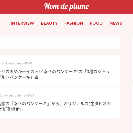
INTERVIEW
BEAUTY
FASHION
FOOD
NEWS
by
NomdeplumeNEWS
たりの爽やかテイスト✨”幸せのパンケーキ”の「3種のシトラ
ルトパンケーキ」🥞
日
by
NomdeplumeNEWS
食感の『幸せのパンケーキ』から、オリジナルの“生タピオカ
が新登場🍹✨