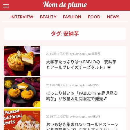
INTERVIEW
BEAUTY
FASHION
FOOD
NEWS
タグ: 安納芋
2019年10月27日
by
Nomdeplume編集部
大学芋たっぷり😍🍠PABLOの「安納芋
とアールグレイのチーズタルト」🍁
2019年9月29日
by
NomdeplumeNEWS
ほっこり甘い🍠「PABLO mini-鹿児島安
納芋」が数量＆期間限定で発売💕
2018年12月27日
by
NomdeplumeNEWS
おいも好き集まれ🍠✨コールドストーン
＜季節限定＞プレミアムアイスクリーム