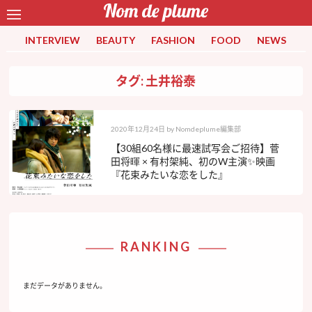
INTERVIEW
BEAUTY
FASHION
FOOD
NEWS
タグ: 土井裕泰
2020年12月24日
by
Nomdeplume編集部
【30組60名様に最速試写会ご招待】菅
田将暉 × 有村架純、初のW主演✨映画
『花束みたいな恋をした』
RANKING
まだデータがありません。