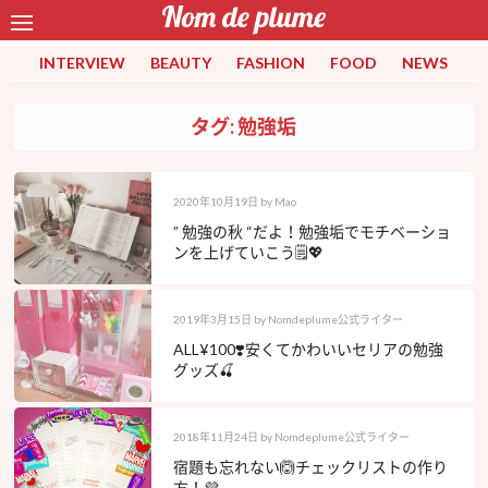
INTERVIEW
BEAUTY
FASHION
FOOD
NEWS
タグ: 勉強垢
2020年10月19日
by
Mao
” 勉強の秋 “だよ！勉強垢でモチベーショ
ンを上げていこう🗒💖
2019年3月15日
by
Nomdeplume公式ライター
ALL¥100❣️安くてかわいいセリアの勉強
グッズ🍒
2018年11月24日
by
Nomdeplume公式ライター
宿題も忘れない🙆チェックリストの作り
方！💜