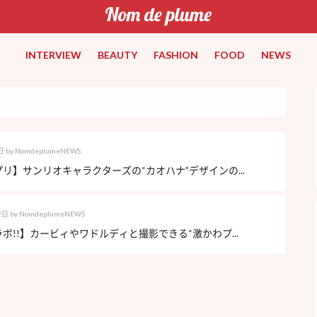
INTERVIEW
BEAUTY
FASHION
FOOD
NEWS
日
by
NomdeplumeNEWS
リ】サンリオキャラクターズの“カオハナ”デザインの...
2日
by
NomdeplumeNEWS
ボ!!】カービィやワドルディと撮影できる“激かわプ...