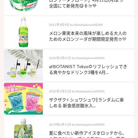
全国にて新発売😋🍦🍈💚
2021年9月9日
by
NomdeplumeNEWS
メロン果実本来の風味が楽しめる大人の
ためのメロンソーダが期間限定発売🍈💛
2020年5月25日
by
NomdeplumeNEWS
🌿BOTANIST Tokyo🌻リフレッシュでき
る爽やかなドリンク3種を6月...
2020年3月31日
by
NomdeplumeNEWS
ザクザク⚡️ シュワシュワ🍾ランダムに楽
しめる 新食感炭酸氷入...
2019年6月11日
by
NomdeplumeNEWS
夏に食べたい新作アイス🍨ロッテから、