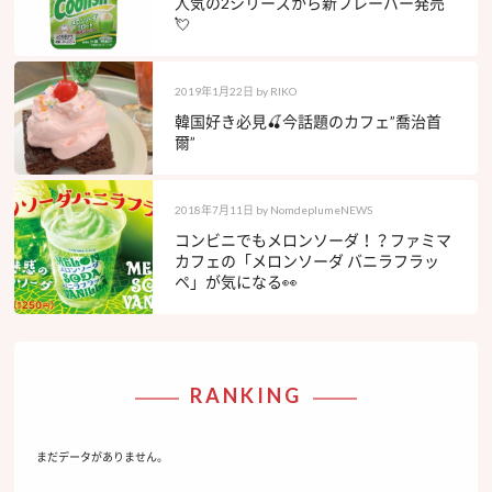
人気の2シリーズから新フレーバー発売
💘
2019年1月22日
by
RIKO
韓国好き必見🍒今話題のカフェ”喬治首
爾”
2018年7月11日
by
NomdeplumeNEWS
コンビニでもメロンソーダ！？ファミマ
カフェの「メロンソーダ バニラフラッ
ペ」が気になる👀
RANKING
まだデータがありません。