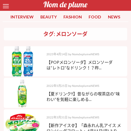
INTERVIEW
BEAUTY
FASHION
FOOD
NEWS
タグ: メロンソーダ
2023年4月14日
by
NomdeplumeNEWS
【POPメロンソーダ】メロンソーダ
は“レトロ”なドリンク！？昨...
2022年5月25日
by
NomdeplumeNEWS
【夏ドリンク‼︎】昔ながらの喫茶店の“味
わい”を気軽に楽しめる...
2022年3月31日
by
NomdeplumeNEWS
【新作アイス🍨】「森永れん乳アイス メ
ロンソーダフロート」4月11日(月)より