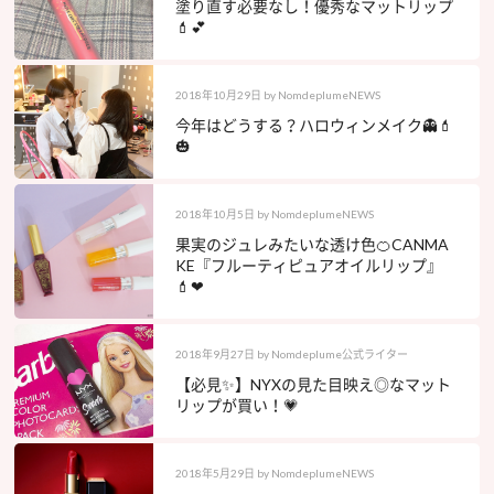
塗り直す必要なし！優秀なマットリップ
💄💕
2018年10月29日
by
NomdeplumeNEWS
今年はどうする？ハロウィンメイク👻💄
🎃
2018年10月5日
by
NomdeplumeNEWS
果実のジュレみたいな透け色🍊CANMA
KE『フルーティピュアオイルリップ』
💄❤︎
2018年9月27日
by
Nomdeplume公式ライター
【必見✨】NYXの見た目映え◎なマット
リップが買い！💗
2018年5月29日
by
NomdeplumeNEWS