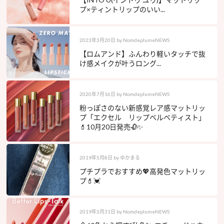
プ×ティントリップのいい...
2023年3月20日
by
NomdeplumeNEWS
【ロムアンド】ふんわり軽いタッチで抜
け感メイクが叶うロング...
2020年7月16日
by
NomdeplumeNEWS
粉っぽさのない新感覚レア感マットリッ
プ「エクセル リップベルベティスト」
💄10月20日発売🥀✨
2019年5月8日
by
ゆかまる
プチプラでおすすめ💖高発色マットリッ
プ💄💓
2019年3月31日
by
NomdeplumeNEWS