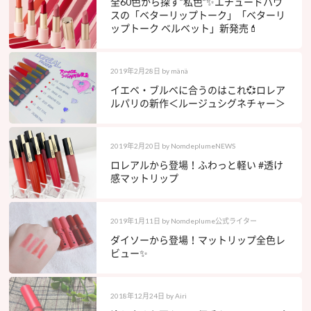
全60色から探す”私色”✨エチュードハウ
スの「ベターリップトーク」「ベターリ
ップトーク ベルベット」新発売💄
2019年2月28日
by
mänä
イエベ・ブルベに合うのはこれ💞ロレア
ルパリの新作＜ルージュシグネチャー＞
2019年2月20日
by
NomdeplumeNEWS
ロレアルから登場！ふわっと軽い #透け
感マットリップ
2019年1月11日
by
Nomdeplume公式ライター
ダイソーから登場！マットリップ全色レ
ビュー✨
2018年12月24日
by
Airi