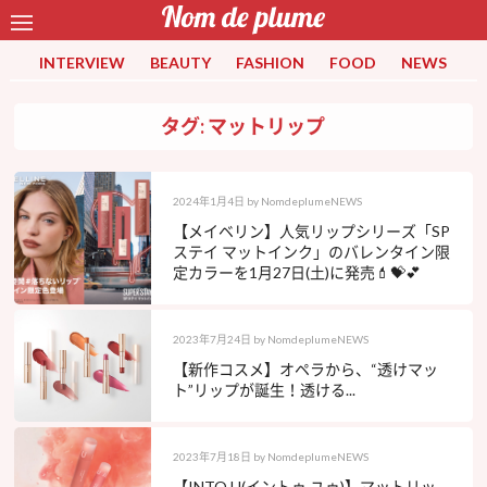
INTERVIEW
BEAUTY
FASHION
FOOD
NEWS
タグ: マットリップ
2024年1月4日
by
NomdeplumeNEWS
【メイベリン】人気リップシリーズ「SP
ステイ マットインク」のバレンタイン限
定カラーを1月27日(土)に発売💄💝💕
2023年7月24日
by
NomdeplumeNEWS
【新作コスメ】オペラから、“透けマッ
ト”リップが誕生！透ける...
2023年7月18日
by
NomdeplumeNEWS
【INTO U(イントゥ ユゥ)】マットリッ