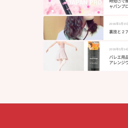
時短🕑で
ャパンプロ
2018年3月15
裏技と２ア
2018年3月14
バレエ用
アレンジウ