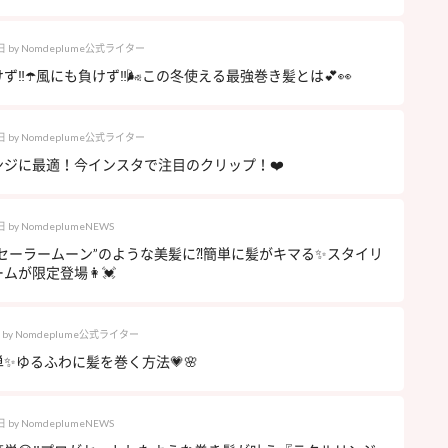
日
by
Nomdeplume公式ライター
ず‼︎☂️風にも負けず‼︎🌬この冬使える最強巻き髪とは💕👀
日
by
Nomdeplume公式ライター
ンジに最適！今インスタで注目のクリップ！❤️
日
by
NomdeplumeNEWS
”セーラームーン”のような美髪に⁈簡単に髪がキマる✨スタイリ
ムが限定登場👩💓
by
Nomdeplume公式ライター
✨ゆるふわに髪を巻く方法💗🌸
日
by
NomdeplumeNEWS