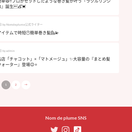
簡単😆‼️プロがセットしたような巻き髪が叶う『ラクルリンジ
』誕生💇💓
日
by
Nomdeplume公式ライター
イテムで時短🕐簡単巻き髪💁💫
日
by
admin
品店「チャコット」×「マトメージュ」✨大容量の『まとめ髪
ォーター』登場😉⭐️
1
2
→
Nom de plume SNS