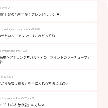
日
by
ゆい
間】髪の毛を可愛くアレンジしよう⸜❤︎⸝‍
by
y.takayama(Nomdeplume編集部)
せたいヘアアレンジはこれだっ🐰💞
日
by
NomdeplumeNEWS
の簡単ヘアチェンジ💖パルティの「ポイントカラーチューブ」
場✨
2日
by
おじゅ
髪から垢抜け前髪』を手に入れる方法とは💇✨
4日
by
Nomdeplume公式ライター
❗️『ふわふわ巻き髪』の方法💫