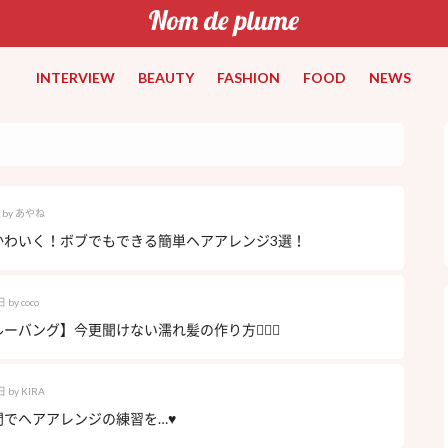
INTERVIEW
BEAUTY
FASHION
FOOD
NEWS
by
あやね
かわいく！ボブでもできる簡単ヘアアレンジ3選！
日
by
coco
ーバング】今更聞けない濡れ髪の作り方💇‍♀️✨
日
by
KIRA
間でヘアアレンジの練習を…♥