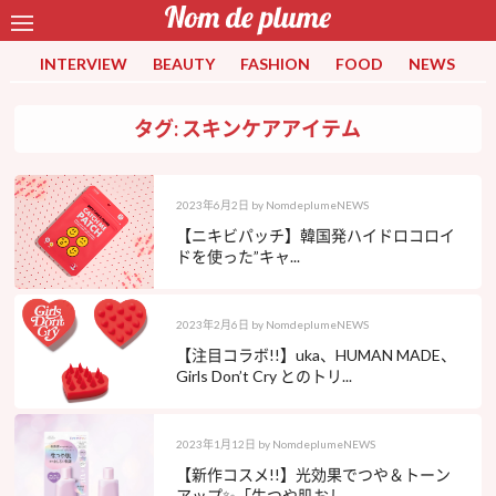
INTERVIEW
BEAUTY
FASHION
FOOD
NEWS
タグ: スキンケアアイテム
2023年6月2日
by
NomdeplumeNEWS
【ニキビパッチ】韓国発ハイドロコロイ
ドを使った”キャ...
2023年2月6日
by
NomdeplumeNEWS
【注目コラボ!!】uka、HUMAN MADE、
Girls Don’t Cry とのトリ...
2023年1月12日
by
NomdeplumeNEWS
【新作コスメ!!】光効果でつや＆トーン
アップ✨「生つや肌おし...