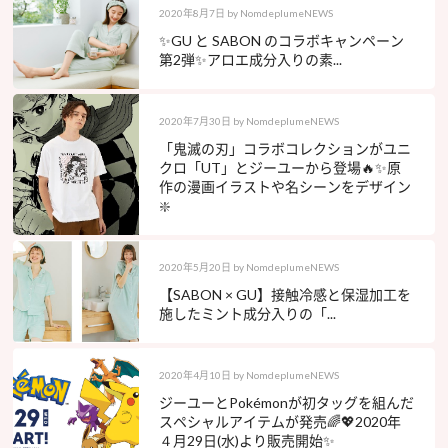
2020年8月7日
by
NomdeplumeNEWS
✨GU と SABON のコラボキャンペーン
第2弾✨アロエ成分入りの素...
2020年7月30日
by
NomdeplumeNEWS
「鬼滅の刃」コラボコレクションがユニ
クロ「UT」とジーユーから登場🔥✨原
作の漫画イラストや名シーンをデザイン
❇️
2020年5月20日
by
NomdeplumeNEWS
【SABON × GU】接触冷感と保湿加工を
施したミント成分入りの「...
2020年4月10日
by
NomdeplumeNEWS
ジーユーとPokémonが初タッグを組んだ
スペシャルアイテムが発売🌈💖2020年
４月29日(水)より販売開始✨