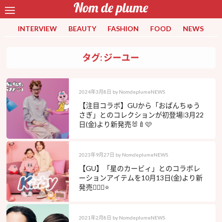
INTERVIEW
BEAUTY
FASHION
FOOD
NEWS
タグ: ジーユー
2024年3月8日
by
NomdeplumeNEWS
【注目コラボ】GUから「おぱんちゅう
さぎ」とのコレクションが初登場❕3月22
日(金)より新発売🐰🍼🩷
2023年9月27日
by
NomdeplumeNEWS
【GU】「星のカービィ」とのコラボレ
ーションアイテムを10月13日(金)より新
発売👍🏻💗⭐️
2021年2月8日
by
NomdeplumeNEWS