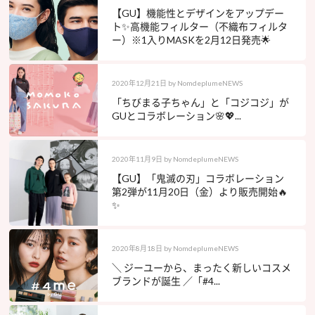
【GU】機能性とデザインをアップデー
ト✨高機能フィルター（不織布フィルタ
ー）※1入りMASKを2月12日発売🌟
2020年12月21日
by
NomdeplumeNEWS
「ちびまる子ちゃん」と「コジコジ」が
GUとコラボレーション🌸💖...
2020年11月9日
by
NomdeplumeNEWS
【GU】「鬼滅の刃」コラボレーション
第2弾が11月20日（金）より販売開始🔥
✨
2020年8月18日
by
NomdeplumeNEWS
＼ ジーユーから、まったく新しいコスメ
ブランドが誕生 ／「#4...