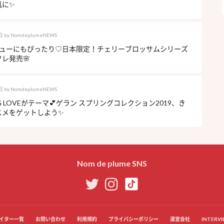
肌に✨
日
by
NomdeplumeNEWS
eデビューにもぴったり♡日本限定！チェリーブロッサムシリーズ
レ発売🌸
日
by
NomdeplumeNEWS
NG LOVEがテーマ💕ゲラン スプリングコレクション2019、き
スメをゲットしよう✨
Nom de plume SNS
イター一覧
お問い合わせ
利用規約
プライバシーポリシー
運営会社
INTERVI