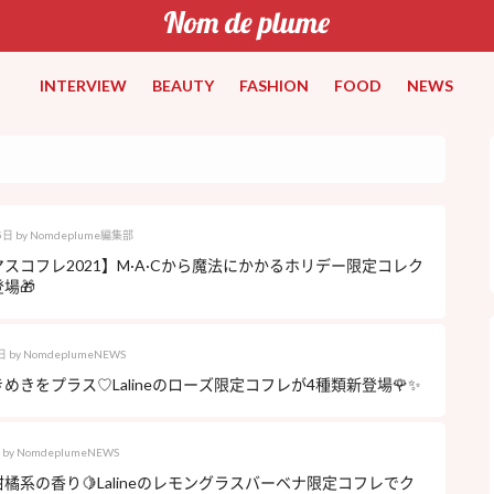
INTERVIEW
BEAUTY
FASHION
FOOD
NEWS
5日
by
Nomdeplume編集部
スコフレ2021】M·A·Cから魔法にかかるホリデー限定コレク
場🎁
日
by
NomdeplumeNEWS
めきをプラス♡Lalineのローズ限定コフレが4種類新登場🌹✨
by
NomdeplumeNEWS
橘系の香り🍋Lalineのレモングラスバーベナ限定コフレでク