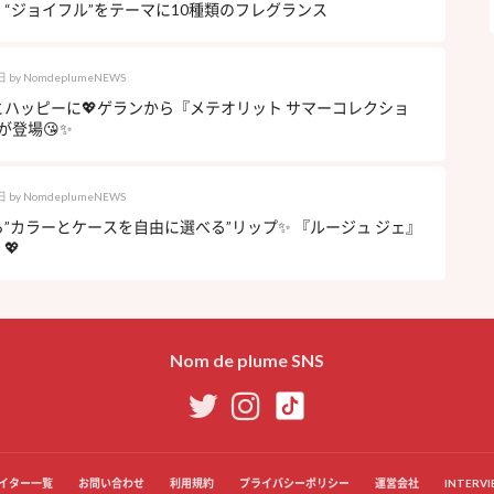
“ジョイフル”をテーマに10種類のフレグランス
日
by
NomdeplumeNEWS
とハッピーに💖ゲランから『メテオリット サマーコレクショ
』が登場😘✨
日
by
NomdeplumeNEWS
”カラーとケースを自由に選べる”リップ✨ 『ルージュ ジェ』
💖
Nom de plume SNS
イター一覧
お問い合わせ
利用規約
プライバシーポリシー
運営会社
INTERVI