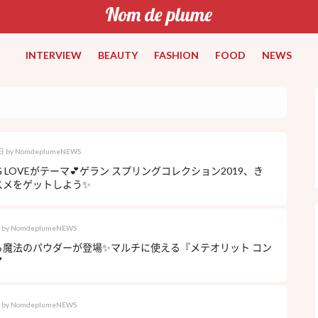
INTERVIEW
BEAUTY
FASHION
FOOD
NEWS
日
by
NomdeplumeNEWS
NG LOVEがテーマ💕ゲラン スプリングコレクション2019、き
スメをゲットしよう✨
by
NomdeplumeNEWS
ら魔法のパウダーが登場✨マルチに使える『メテオリット コン

by
NomdeplumeNEWS