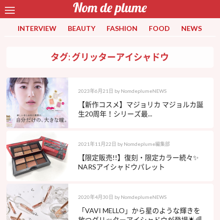
INTERVIEW
BEAUTY
FASHION
FOOD
NEWS
タグ: グリッターアイシャドウ
2023年6月21日
by
NomdeplumeNEWS
【新作コスメ】マジョリカ マジョルカ誕
生20周年！シリーズ最...
2021年11月22日
by
Nomdeplume編集部
【限定販売!!】復刻・限定カラー続々✨
NARSアイシャドウパレット
2020年4月30日
by
NomdeplumeNEWS
「VAVI MELLO」から星のような輝きを
放つグリッターアイシャドウが登場🌟🌈