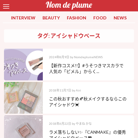
INTERVIEW
BEAUTY
FASHION
FOOD
NEWS
タグ: アイシャドウベース
2024年8月9日
by
NomdeplumeNEWS
【新作コスメ!!】#うそつきマスカラで
人気の「ピメル」からく...
2018年11月7日
by
Airi
この秋おすすめ🍂秋メイクするならこの
アイシャドウ💓
2018年6月22日
by
やまね かな
ラメ落ちしない✨『CANMAKE』の優秀
アイシャドウベース💖