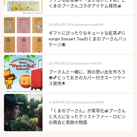
くまのプーさんコラボアイテム発売🍯
2019年6月27日
by
NomdeplumeNEWS
ギフトにぴったりなキュートな紅茶💕G
eorge Steuart Teaのくまのプーさんパッ
ケージ🐝
2019年2月1日
by
NomdeplumeNEWS
プーさんと一緒に、旅の思い出を作ろう
🐝💕とっておきのカバー付きスーツケー
ス発売🌟
2018年9月13日
by
NomdeplumeNEWS
「くまのプーさん」が実写化🍯プーさん
と大人になったクリストファー・ロビン
の再会と奇跡の物語