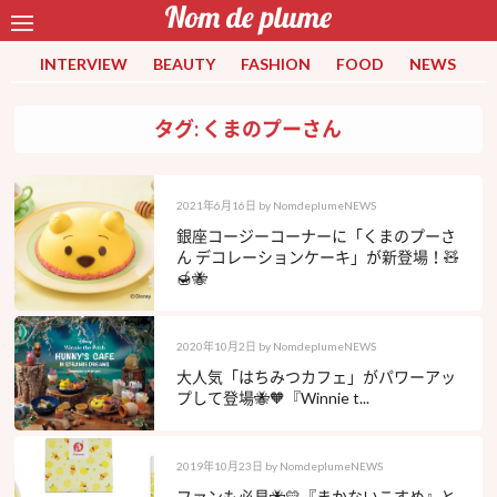
INTERVIEW
BEAUTY
FASHION
FOOD
NEWS
タグ: くまのプーさん
2021年6月16日
by
NomdeplumeNEWS
銀座コージーコーナーに「くまのプーさ
ん デコレーションケーキ」が新登場！🧸
🍯🐝
2020年10月2日
by
NomdeplumeNEWS
大人気「はちみつカフェ」がパワーアッ
プして登場🐝🧡『Winnie t...
2019年10月23日
by
NomdeplumeNEWS
ファンも必見🐝💛『まかないこすめ』と