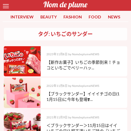
INTERVIEW
BEAUTY
FASHION
FOOD
NEWS
タグ: いちごのサンダー
2023年11月8日
by
NomdeplumeNEWS
【新作お菓子】いちごの季節到来！チョ
コといちごでベリーハッ...
2022年11月8日
by
NomdeplumeNEWS
【ブラックサンダー】イイイチゴの日(1
1月15日)に今年も登場❣️...
2021年11月9日
by
NomdeplumeNEWS
＜ブラックサンダー＞11月15日はイイ
いちごの日!? 超王道いちご味の『いちご