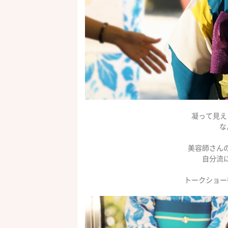
凝って見え
な
美容師さん
自分流
トークショー