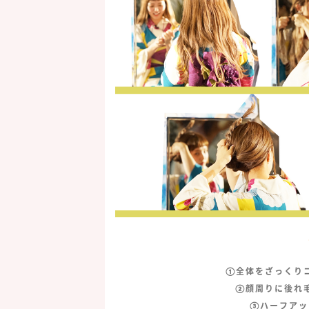
①全体をざっくり
②顔周りに後れ
③ハーフアッ