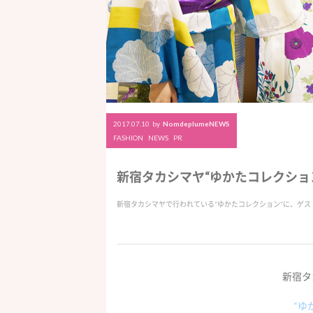
2017.07.10
by
NomdeplumeNEWS
FASHION
NEWS
PR
新宿タカシマヤ“ゆかたコレクショ
新宿タカシマヤで行われている“ゆかたコレクション”に、ゲス
新宿タ
“ゆ