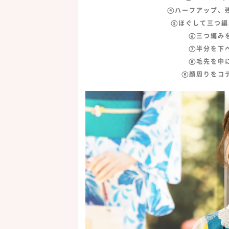
④ハーフアップ、
⑤ほぐして三つ編
⑥三つ編み
⑦半分を下
⑧毛先を中
⑨顔周りをコ