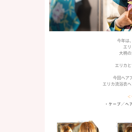
今年は
エリ
大柄の
エリカと
今回ヘア
エリカ流浴衣ヘ
＜
・ケープ／ヘ