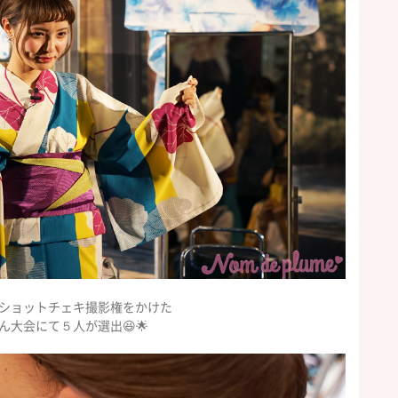
ショットチェキ撮影権をかけた
ん大会にて５人が選出😆🌟