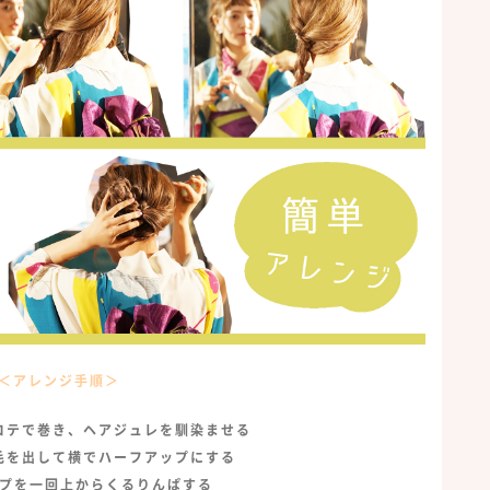
＜アレンジ手順＞
コテで巻き、ヘアジュレを馴染ませる
毛を出して横でハーフアップにする
プを一回上からくるりんぱする