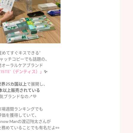
覚めてすぐキスできる”
ャッチコピーでも話題の、
発オーラルケアブランド
TISTE’（デンティス）」
✨
世界25カ国以上
で展開し、
本以上販売されている
気ブランドなの🪥💚
市場週間ランキングでも
評価を獲得していて、
now Manの渡辺翔太さんが
を務めていることでも有名だよ👀