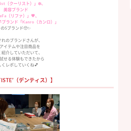
list（クーリスト）」❄️、
美容ブランド
eFa（リファ）」💗、
ブランド「Kanro（カンロ）」
の5ブランド🥺✨
ぞれのブランドさんが、
アイテムや注目商品を
く紹介していただいて、
試せる体験もできたから
しくレポしていくね💕
TISTE’（デンティス）】