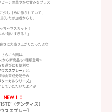
いピーチの華やかな甘みをプラス
に少し甘めに作られていて、
に試した参加者からも、
っちゃマスカット！」
いい匂いすぎる！」
良さに大盛り上がりだったよ💞
さらに今回は、
スから新商品も2種類登場✨
持ち運びにも便利な
マウススプレー」
と、
植物由来成分配合の
ボタニカルシリーズ」
していただいたよ🪥🌿
NEW！！
TISTE’（デンティス）
ウススプレー】