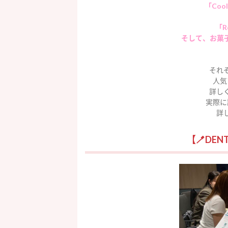
「Coo
「R
そして、お菓子
それ
人気
詳し
実際に
詳
【🪥DEN