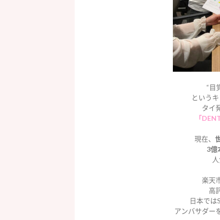
“目
というキ
タイ
「DEN
現在、
3億
人
楽天
高
日本ではS
アンバサダー