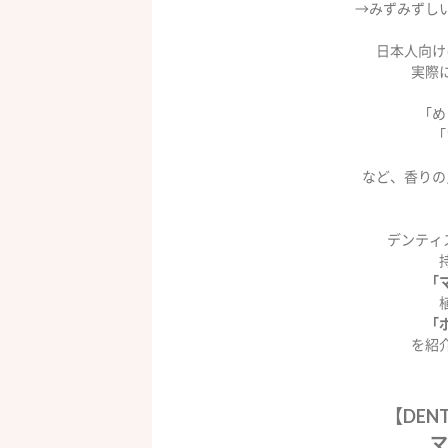
→みずみずし
日本人向け
実際
「め
「
など、香りの
デンティ
「
「
を紹介
【DEN
マ