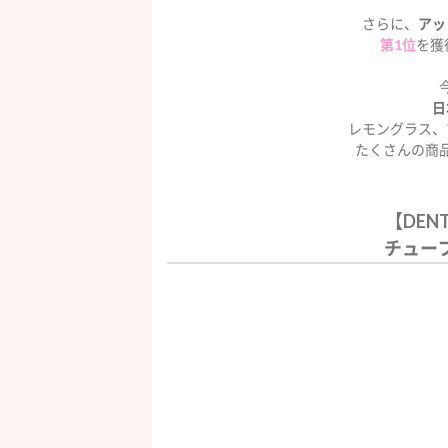
さらに、
アッ
第1位
を獲
日
レモングラス、
たくさんの商品
【DEN
チュー