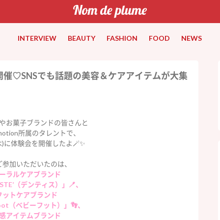
INTERVIEW
BEAUTY
FASHION
FOOD
NEWS
会開催♡SNSでも話題の美容＆ケアアイテムが大集
やお菓子ブランドの皆さんと
romotion所属のタレントで、
(木)に体験会を開催したよ🪄✨
ご参加いただいたのは、
ーラルケアブランド
ISTE’（デンティス）」🪥、
フットケアブランド
 Foot（ベビーフット）」👣、
感アイテムブランド