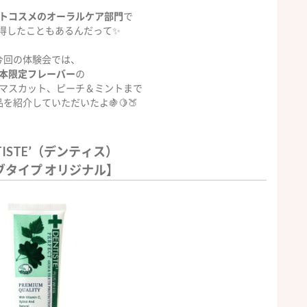
トコスメのオーラルケア部門
で
得したこともあるんだって✨
今回の体験会では、
本限定フレーバー
の
マスカット、ピーチ＆ミントまで
を紹介していただいたよ🍇🍋🍑
TISTE’（デンティス）
ブタイプ オリジナル】