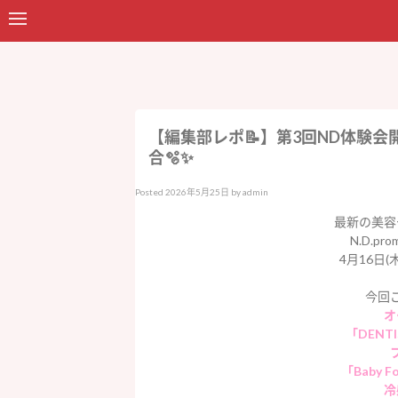
【編集部レポ📝】第3回ND体験
合🫧✨
Posted
2026年5月25日
by
admin
最新の美容
N.D.p
4月16日
今回
オ
「DENT
「Baby
冷