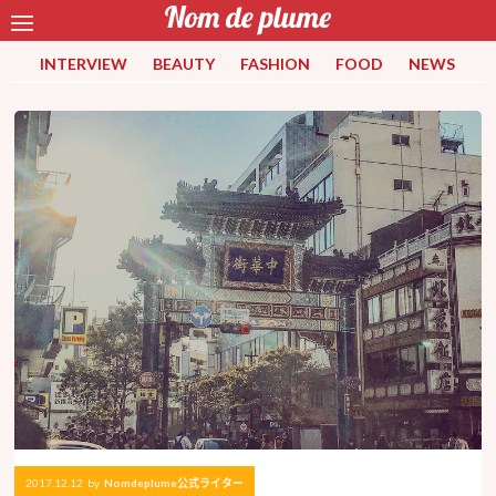
INTERVIEW
BEAUTY
FASHION
FOOD
NEWS
2017.12.12
by
Nomdeplume公式ライター