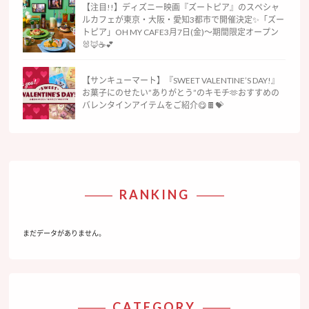
【注目!!】ディズニー映画『ズートピア』のスペシャ
ルカフェが東京・大阪・愛知3都市で開催決定✨「ズー
トピア」OH MY CAFE3月7日(金)〜期間限定オープン
🐰🦊☕️💕
【サンキューマート】『SWEET VALENTINE’S DAY!』
お菓子にのせたい”ありがとう”のキモチ🫶おすすめの
バレンタインアイテムをご紹介😋🍫💝
RANKING
まだデータがありません。
CATEGORY