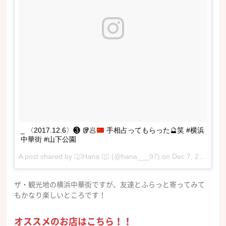
_ 〈2017.12.6〉❸ 🥡🥟
手相占ってもらった
🔮
笑 #横浜
中華街 #山下公園
A post shared by ⠉̮⃝Hana ⠉̮⃝ (@hana___97) on
Dec 7, 2017 at 5:34am PST
ザ・観光地の横浜中華街ですが、友達とふらっと寄ってみて
もかなり楽しいところです！
オススメのお店はこちら！！