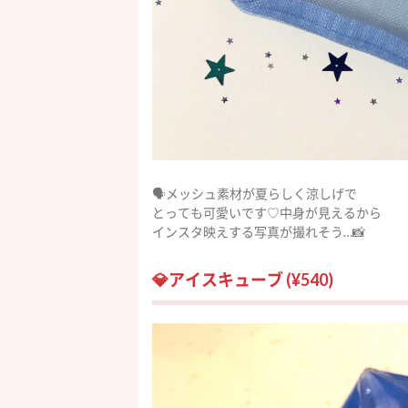
🗣メッシュ素材が夏らしく涼しげで
とっても可愛いです♡中身が見えるから
インスタ映えする写真が撮れそう…📸
💎アイスキューブ (¥540)