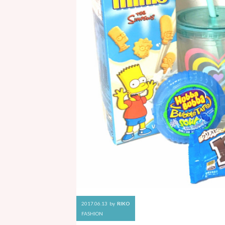
2017.06.13
by
RIKO
FASHION