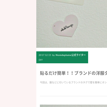
2017.12.15
by
Nomdeplume公式ライター
DIY
貼るだけ簡単！！ブランドの洋服タ
今回は、服などに付いているブランドのタグで壁を簡単にオシ