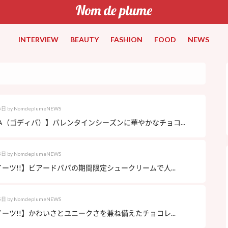
INTERVIEW
BEAUTY
FASHION
FOOD
NEWS
5日
by
NomdeplumeNEWS
VA（ゴディバ）】バレンタインシーズンに華やかなチョコ...
5日
by
NomdeplumeNEWS
ーツ!!】ビアードパパの期間限定シュークリームで人...
5日
by
NomdeplumeNEWS
ーツ!!】かわいさとユニークさを兼ね備えたチョコレ...