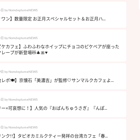
5日
by
NomdeplumeNEWS
ワン】数量限定 お正月スペシャルセット＆お正月ハ...
3日
by
NomdeplumeNEWS
ピケカフェ】ふわふわなホイップにチョコのピケベアが座った
ープが新登場🧸🎄🎀♥️
9日
by
NomdeplumeNEWS
レポ🍽】京懐石「美濃吉」が監修🤍サンマルクカフェよ...
8日
by
NomdeplumeNEWS
ー×可哀想に！】人気の『おぱんちゅうさぎ』『んぽ...
3日
by
NomdeplumeNEWS
ンク!!】タピオカミルクティー発祥の台湾カフェ「春...