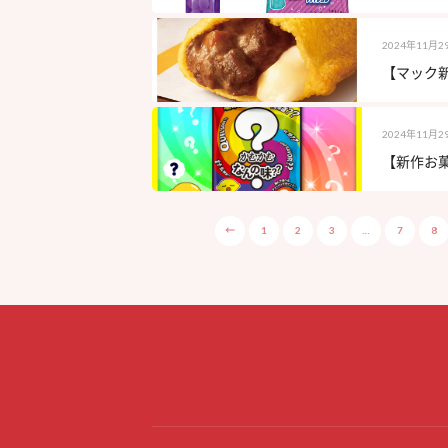
2024年11月2
【マック新
2024年11月2
【新作お菓
←
1
2
3
…
7
8