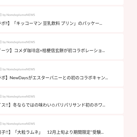
日
by
NomdeplumeNEWS
ボ‼︎】「キッコーマン 豆乳飲料 プリン」のパッケー...
日
by
NomdeplumeNEWS
ーツ】コメダ珈琲店×桔梗信玄餅が初コラボレーショ...
日
by
NomdeplumeNEWS
ボ】NewDaysがエスターバニーとの初のコラボキャン...
日
by
NomdeplumeNEWS
ス!!】冬ならではの味わい⛄️パリパリサンド初のホワ...
日
by
NomdeplumeNEWS
子!!】「大粒ラムネ」 12月上旬より期間限定“受験...