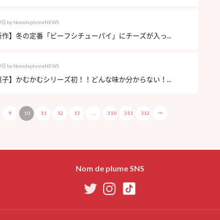
9日
by
NomdeplumeNEWS
作】冬の定番「ビーフシチューパイ」にチーズが入っ...
9日
by
NomdeplumeNEWS
子】かむかむシリーズ初！！どんな味か分からない！...
9
10
11
12
13
…
310
311
312
→
Nom de plume SNS