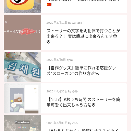
❕
2020年5月11日
by
wakana :)
ストーリーの文字を明朝体で打つことが
出来る？！ 実は簡単に出来るんです😳
🌟
2020年5月8日
by
m
【自作グッズ】簡単に作れる応援グッ
ズ“スローガン”の作り方📏✂️
2020年4月30日
by
みあ
【Nichi】#おうち時間 のストーリーを簡
単可愛く出来ちゃう方法🌟
2020年4月30日
by
みあ
「#おうちじかん」投稿にオススメのイ