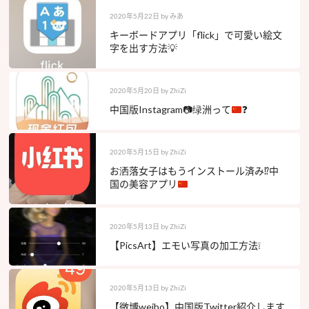
2020年5月22日
by
みあ
キーボードアプリ「flick」で可愛い絵文
字を出す方法💡
2020年5月20日
by
ZhiZi
中国版Instagram
📷
绿洲って
❓
2020年5月15日
by
ZhiZi
お洒落女子はもうインストール済み
⁉️
中
国の美容アプリ
2020年5月13日
by
ZhiZi
【PicsArt】エモい写真の加工方法❕
2020年5月13日
by
ZhiZi
【微博weibo】中国版Twitter紹介します