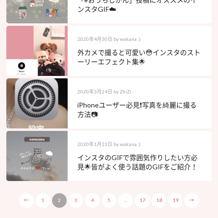
ンスタGIF☁️
2020年4月30日
by
wakana :)
外カメで撮ると可愛い😳インスタのスト
ーリーエフェクト集🌟
2020年3月24日
by
ZhiZi
iPhoneユーザー必見❗️写真を綺麗に撮る
方法📷
2020年1月23日
by
wakana :)
インスタのGIFで雰囲気作りしたい方必
見🌟皆がよく使う話題のGIFをご紹介！
←
1
2
3
4
5
…
17
18
19
→