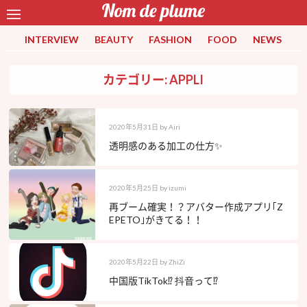
INTERVIEW
BEAUTY
FASHION
FOOD
NEWS
カテゴリー: APPLI
2020年5月31日
by
Airi
透明感のある加工の仕方✨
2020年5月25日
by
izumi
再ブーム確実！？アバター作成アプリ｢Z
EPETO｣がきてる！！
2020年5月22日
by
ZhiZi
中国版TikTok⁉️ 抖音って⁉️