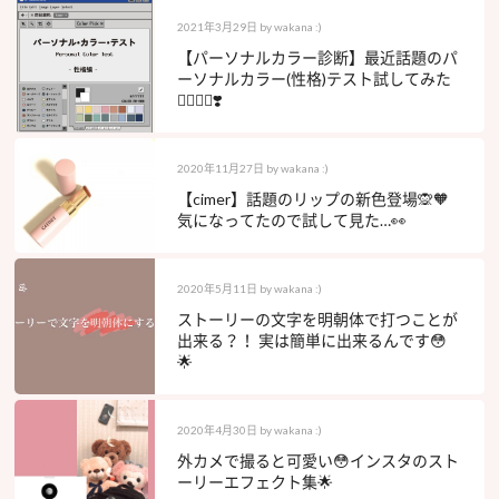
2021年3月29日
by
wakana :)
【パーソナルカラー診断】最近話題のパ
ーソナルカラー(性格)テスト試してみた
🙋🏻‍♀️➰❣️
2020年11月27日
by
wakana :)
【cimer】話題のリップの新色登場🙊🧡
気になってたので試して見た…👀
2020年5月11日
by
wakana :)
ストーリーの文字を明朝体で打つことが
出来る？！ 実は簡単に出来るんです😳
🌟
2020年4月30日
by
wakana :)
外カメで撮ると可愛い😳インスタのスト
ーリーエフェクト集🌟