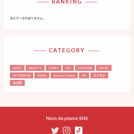
RANKING
まだデータがありません。
CATEGORY
APPLI
BEAUTY
DIARY
DIY
FASHION
FOOD
INTERVIEW
NEWS
Nom de Frame
PR
エンタメ
未分類
Nom de plume SNS