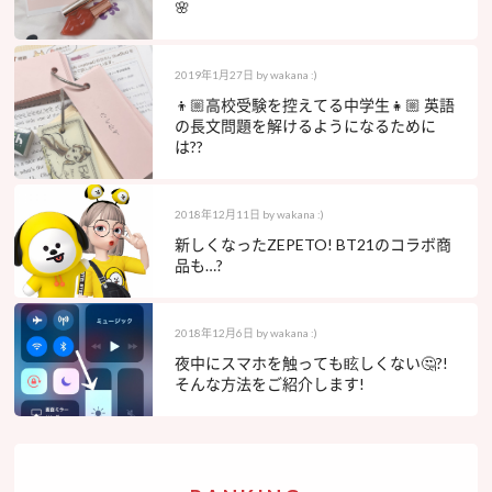
🌸
2019年1月27日
by
wakana :)
👦🏼高校受験を控えてる中学生👧🏼 英語
の長文問題を解けるようになるために
は??
2018年12月11日
by
wakana :)
新しくなったZEPETO! BT21のコラボ商
品も…?
2018年12月6日
by
wakana :)
夜中にスマホを触っても眩しくない🤔?!
そんな方法をご紹介します!