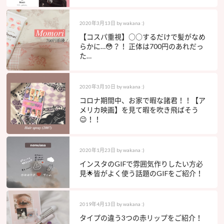
2020年3月13日
by
wakana :)
【コスパ重視】○○するだけで髪がなめ
らかに…😳？！ 正体は700円のあれだっ
た…
2020年3月10日
by
wakana :)
コロナ期間中、お家で暇な諸君！！【ア
メリカ映画】を見て暇を吹き飛ばそう
😉！！
2020年1月23日
by
wakana :)
インスタのGIFで雰囲気作りしたい方必
見🌟皆がよく使う話題のGIFをご紹介！
2019年4月13日
by
wakana :)
タイプの違う3つの赤リップをご紹介！