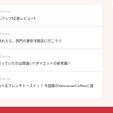
日
by
h!na
パッツ❗️正直レビュー❗️
日
by
h!na
訪れたら、西門の激安洋服店に行こう
💨
日
by
h!na
っていたのは間違い!?ダイエットの新常識!!
日
by
h!na
べるフレンチトースト！？ 今話題のVancouverCoffeeに潜