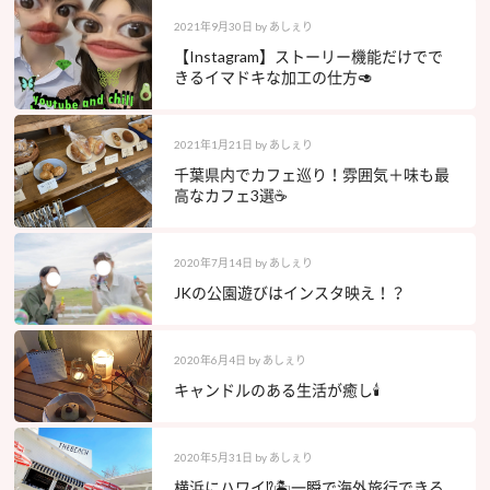
2021年9月30日
by
あしぇり
【Instagram】ストーリー機能だけでで
きるイマドキな加工の仕方🥑
2021年1月21日
by
あしぇり
千葉県内でカフェ巡り！雰囲気＋味も最
高なカフェ3選☕️
2020年7月14日
by
あしぇり
JKの公園遊びはインスタ映え！？
2020年6月4日
by
あしぇり
キャンドルのある生活が癒し🕯
2020年5月31日
by
あしぇり
横浜にハワイ⁉︎🏝一瞬で海外旅行できる