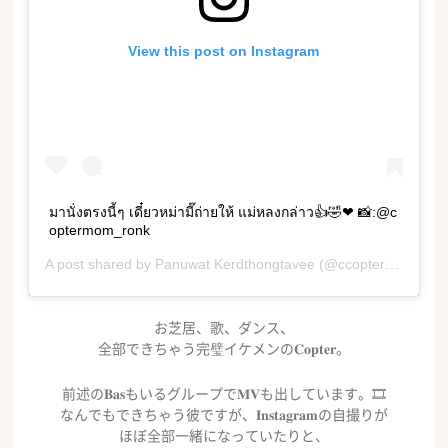
View this post on Instagram
มานั่งตรงนี้ๆ เดี๋ยวหม่ามี๊ถ่ายให้ แม่หลงกล่าว👍🤣❤ 📸:@c
optermom_ronk
A post shared by
Panuwat Kerdthongtavee
(@ccopter) on
Aug 
お芝居、歌、ダンス、
全部できちゃう完璧イケメンの𝐂𝐨𝐩𝐭𝐞𝐫。
前述の𝐁𝐚𝐬もいるグループで𝐌𝐕も出しています。🎞
なんでもできちゃう彼ですが、𝐈𝐧𝐬𝐭𝐚𝐠𝐫𝐚𝐦の自撮りが
ほぼ全部一緒になっていたりと、