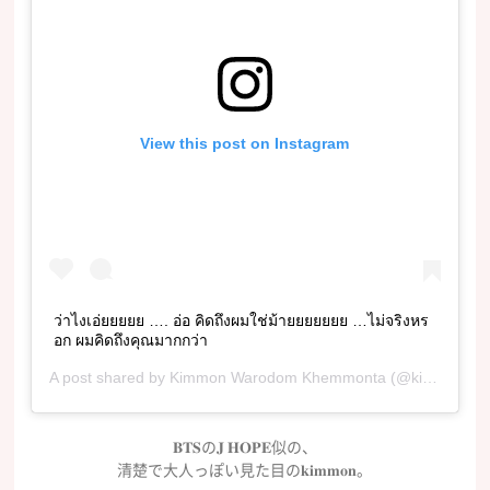
View this post on Instagram
ว่าไงเอ่ยยยยย …. อ่อ คิดถึงผมใช่ม้ายยยยยยย …ไม่จริงหร
อก ผมคิดถึงคุณมากกว่า
A post shared by
Kimmon Warodom Khemmonta
(@kimmon.dj) on
𝐁𝐓𝐒の𝐉 𝐇𝐎𝐏𝐄似の、
清楚で大人っぽい見た目の𝐤𝐢𝐦𝐦𝐨𝐧。