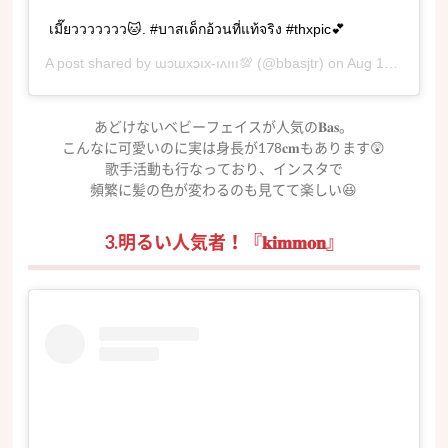
เมี๊ยววววววว🐱. #บาสเด็กอ้วนที่แท้จริง #thxpic💕
A post shared by
ɯɔɯxɔıx-ıʌııı💯
(@bbasjtr) on
Aug 12, 2017 at 5:59am PDT
あどけないベビーフェイスが人気の𝐁𝐚𝐬。
こんなに可愛いのに実は身長が178𝐜𝐦もあります😲
歌手活動も行なっており、インスタで
頻繁に髪の色が変わるのも見てて楽しい😆
3.明るい人気者！『𝐤𝐢𝐦𝐦𝐨𝐧』