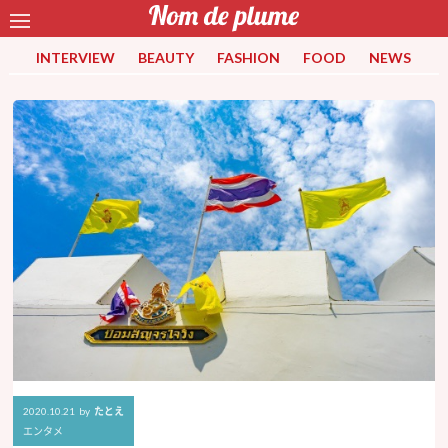
INTERVIEW
BEAUTY
FASHION
FOOD
NEWS
2020.10.21
by
たとえ
エンタメ