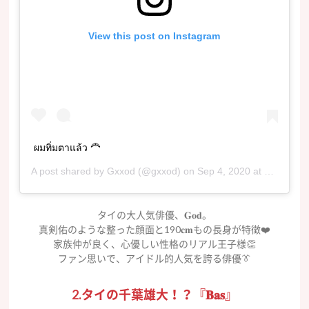
View this post on Instagram
ผมทิ่มตาแล้ว 🦰
A post shared by
Gxxod
(@gxxod) on
Sep 4, 2020 at 3:29am PDT
タイの大人気俳優、𝐆𝐨𝐝。
真剣佑のような整った顔面と190𝐜𝐦もの長身が特徴❤️
家族仲が良く、心優しい性格のリアル王子様👏
ファン思いで、アイドル的人気を誇る俳優👔
2.タイの千葉雄大！？『𝐁𝐚𝐬』