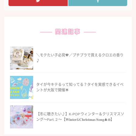
関連記事
＼モテたい子必見💖／プチプラで買えるクロエの香り
♪
タイが今キテるって知ってる？タイを実感できるイベ
ントが大阪で開催🌟
【冬に聴きたい♪】K-POP ウィンター＆クリスマスソ
ング〜Part.２〜【𝐖𝐢𝐧𝐭𝐞𝐫&𝐂𝐡𝐫𝐢𝐬𝐭𝐦𝐚𝐬 𝐒𝐨𝐧𝐠🎄❄️】