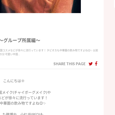
〜グループ所属編〜
 中国コスメなどが徐々に流行っています！ タピオカも中華圏の飲み物ですよね😌✨ 以前
の分 可愛い中国…
SHARE THIS PAGE
こんにちは🌞
国メイク(チャイボーグメイク)や
などが徐々に流行っています！
中華圏の飲み物ですよね😌✨
た微博や、小红书(RED)も