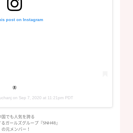
his post on Instagram
🦋
uchanj
on
Sep 7, 2020 at 11:21pm PDT
中国でも人気を誇る
るガールズグループ『SNH48』
の元メンバー！