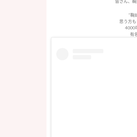
皆さん、鞠
“鞠
思う方も
400
有