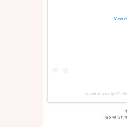
View t
A post shared by @
kik
上海を拠点とす