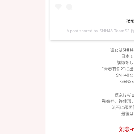
纪念
A post shared by
SNH48 TeamS2
彼女はSNH
日本でも
講師をし
“青春有你2″に
SNH48
7SEN
彼女はギ
鞠婧祎，许佳琪
流石に顔面
最後はA
刘念-n