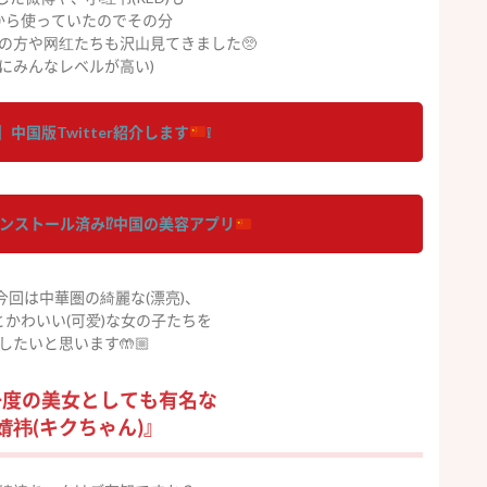
から使っていたのでその分
の方や网红たちも沢山見てきました🥺
当にみんなレベルが高い)
o】中国版Twitter紹介します
❕
ンストール済み
⁉️
中国の美容アプリ
今回は中華圏の綺麗な(漂亮)、
とかわいい(可爱)な女の子たちを
したいと思います🤲🏼
に一度の美女としても有名な
婧祎(キクちゃん)』