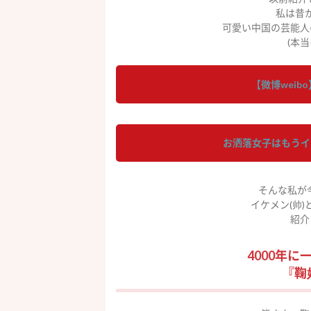
私は昔
可愛い中国の芸能人
(本
【微博weib
お洒落女子はもうイ
そんな私が
イケメン(帅)
紹介
4000年
『鞠