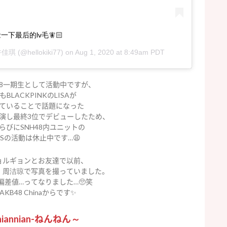
一下最后的lv毛🧚🏻
 许佳琪
(@hellokiki77) on
Aug 1, 2020 at 8:49am PDT
48一期生として活動中ですが、
BLACKPINKのLISAが
ていることで話題になった
出演し最終3位でデビューしたため、
ならびにSNH48内ユニットの
SESの活動は休止中です…😩
ョルギョンとお友達で以前、
，周洁琼で写真を撮っていました。
偏差値…ってなりました…🥺笑
KB48 Chinaからです✨
iannian-ねんねん～