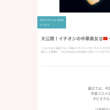
2020.09.23
by
ZhiZi
エンタメ
大公開！イチオシの中華美女
🥇
こんにちは🌞 最近では、中国メイク(チャイボーグメイク)や
紹介した微博や、小红书(RED)も 私は昔から使っていたのでそ
最近では、中
中国コスメ
タピオカも
以前紹介し